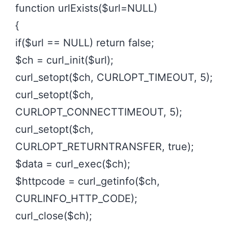
function urlExists($url=NULL)
{
if($url == NULL) return false;
$ch = curl_init($url);
curl_setopt($ch, CURLOPT_TIMEOUT, 5);
curl_setopt($ch,
CURLOPT_CONNECTTIMEOUT, 5);
curl_setopt($ch,
CURLOPT_RETURNTRANSFER, true);
$data = curl_exec($ch);
$httpcode = curl_getinfo($ch,
CURLINFO_HTTP_CODE);
curl_close($ch);