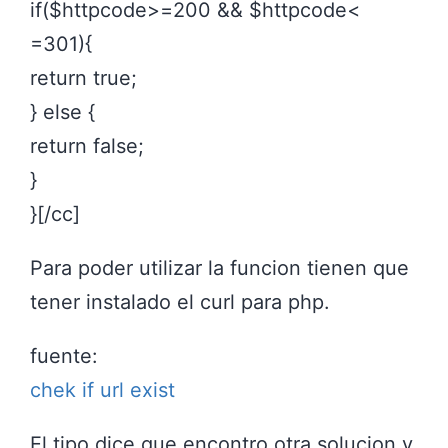
if($httpcode>=200 && $httpcode<
=301){
return true;
} else {
return false;
}
}[/cc]
Para poder utilizar la funcion tienen que
tener instalado el curl para php.
fuente:
chek if url exist
El tipo dice que encontro otra solucion y