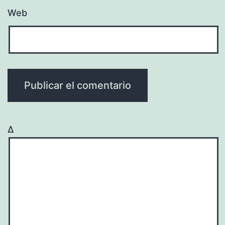
Web
Δ