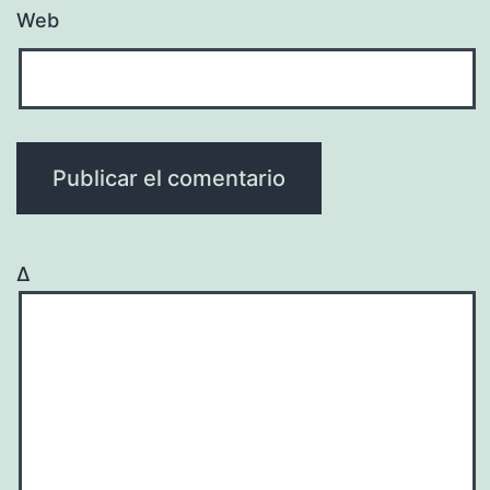
Web
Δ