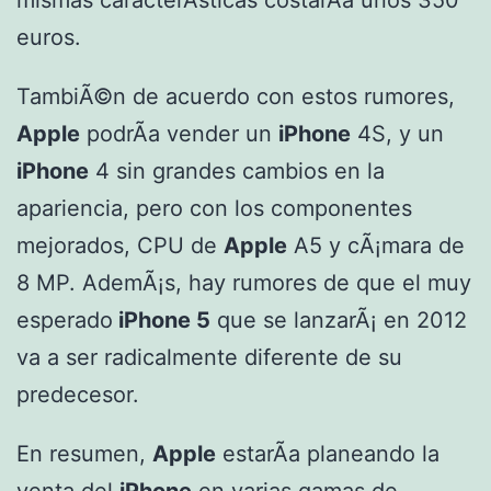
euros.
TambiÃ©n de acuerdo con estos rumores,
Apple
podrÃ­a vender un
iPhone
4S, y un
iPhone
4 sin grandes cambios en la
apariencia, pero con los componentes
mejorados, CPU de
Apple
A5 y cÃ¡mara de
8 MP. AdemÃ¡s, hay rumores de que el muy
esperado
iPhone 5
que se lanzarÃ¡ en 2012
va a ser radicalmente diferente de su
predecesor.
En resumen,
Apple
estarÃ­a planeando la
venta del
iPhone
en varias gamas de