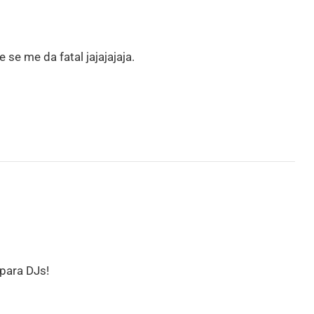
 se me da fatal jajajajaja.
para DJs!