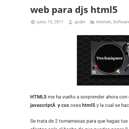
web para djs html5
junio 15, 2011
godie
Internet
,
Softwar
HTML5
me ha vuelto a sorprender ahora con e
javascriptÂ y css
osea
html5
y la cual se ha
Se trata de 2 tornamesas para que hagas tus 