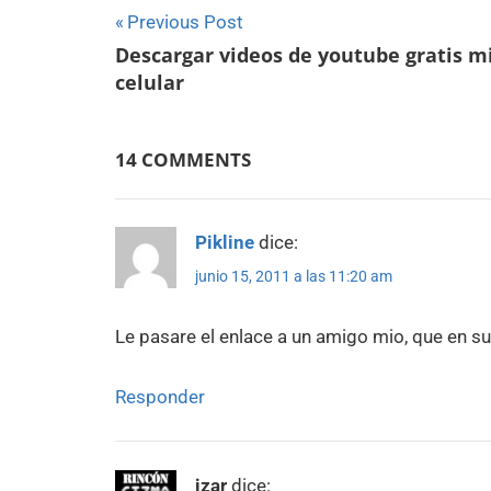
Navegación
Previous Post
Descargar videos de youtube gratis m
de
celular
entradas
14 COMMENTS
Pikline
dice:
junio 15, 2011 a las 11:20 am
Le pasare el enlace a un amigo mio, que en su 
Responder
izar
dice: