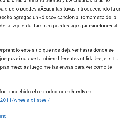
canciones al mismo tiempo y swichearlas si asi lo
bajo pero puedes aÃ±adir las tuyas introducciendo la url
erecho agregas un «disco» cancion al tornameza de la
 de la izquierda, tambien puedes agregar
canciones
al
rprendio este sitio que nos deja ver hasta donde se
juegos si no que tambien diferentes utilidades, el sitio
ropias mezclas luego me las envias para ver como te
ue concebido el reproductor en
html5
en
/2011/wheels-of-steel/
ine