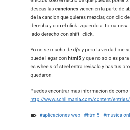
efectos solo el hecho de que puedes poner 2 
deseas las
canciones
vienen en la parte de a
de la cancion que quieres mezclar, con clic d
derecha y con el click izquierdo al tornamesa
lado derecho con shift+click.
Yo no se mucho de dj’s y pero la verdad me so
puede llegar con
html5
y que no solo es para 
es wheels of steel entra revisalo y has tus p
quedaron.
Puedes encontrar mas informacion de como f
http://www.schillmania.com/content/entries
aplicaciones web
html5
musica onl