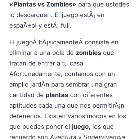
«Plantas vs Zombies»
para que ustedes
lo descarguen. El juego estÃ¡ en
espaÃ±ol y estÃ¡ full.
El juegoÂ bÃ¡sicamenteÂ consiste en
eliminar a una bola de
zombies
que
tratan de entrar a tu casa.
Afortunadamente, contamos con un
amplio jardÃ­n para sembrar una gran
cantidad de
plantas
con diferentes
aptitudes cada una que nos permitirÃ¡n
detenerlos. Existen varios modos en los
que puedes poner el
juego
, los que
recuerdo son
Aventura
y
Supervivencia
.