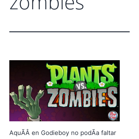
zombies
AquÃ­Â en Godieboy no podÃ­a faltar