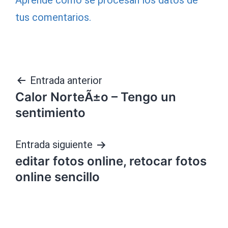
Aprende cómo se procesan los datos de
tus comentarios.
Navegación
Entrada anterior
Calor NorteÃ±o – Tengo un
de
sentimiento
entradas
Entrada siguiente
editar fotos online, retocar fotos
online sencillo