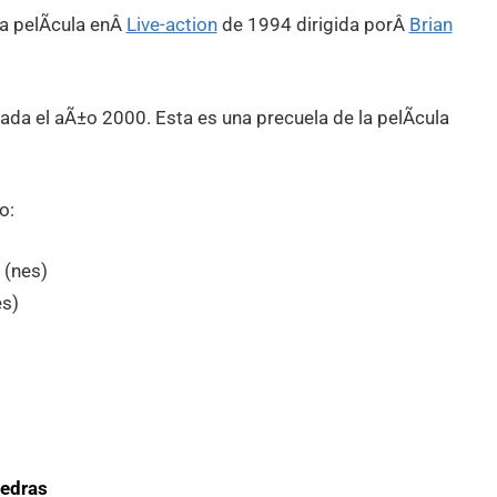
na pelÃ­cula enÂ
Live-action
de 1994 dirigida porÂ
Brian
ada el aÃ±o 2000. Esta es una precuela de la pelÃ­cula
o:
 (nes)
es)
iedras