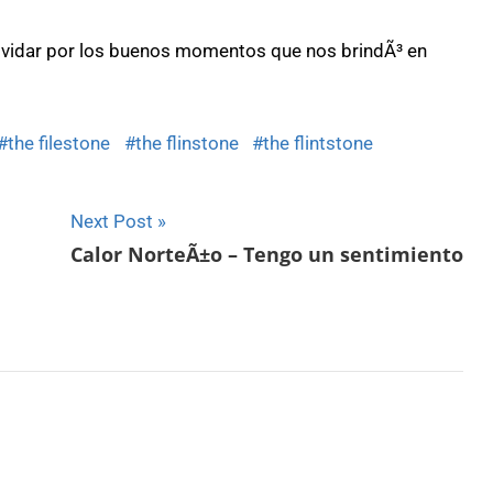
olvidar por los buenos momentos que nos brindÃ³ en
the filestone
the flinstone
the flintstone
Next Post
Calor NorteÃ±o – Tengo un sentimiento