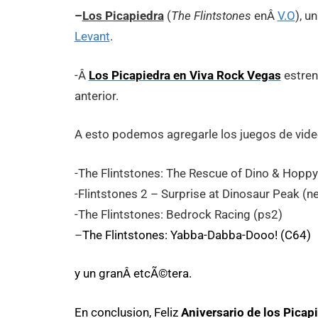
–
Los Picapiedra
(
The Flintstones
enÂ
V.O
), u
Levant
.
-Â
Los Picapiedra en Viva Rock Vegas
estren
anterior.
A esto podemos agregarle los juegos de vide
-The Flintstones: The Rescue of Dino & Hoppy
-Flintstones 2 – Surprise at Dinosaur Peak (n
-The Flintstones: Bedrock Racing (ps2)
–
The Flintstones: Yabba-Dabba-Dooo! (C64)
y un granÂ etcÃ©tera.
En conclusion, Feliz
Aniversario de los Picap