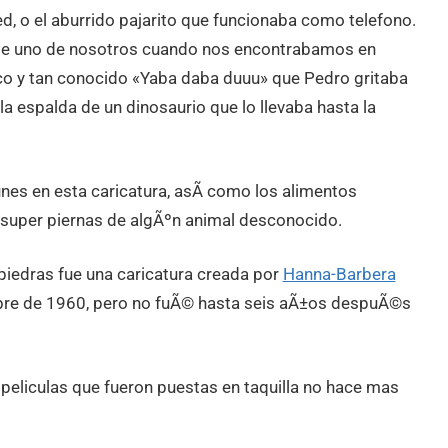
d, o el aburrido pajarito que funcionaba como telefono.
as de uno de nosotros cuando nos encontrabamos en
ico y tan conocido «Yaba daba duuu» que Pedro gritaba
 la espalda de un dinosaurio que lo llevaba hasta la
s en esta caricatura, asÃ­ como los alimentos
 super piernas de algÃºn animal desconocido.
apiedras fue una caricatura creada por
Hanna-Barbera
bre de 1960, pero no fuÃ© hasta seis aÃ±os despuÃ©s
s peliculas que fueron puestas en taquilla no hace mas