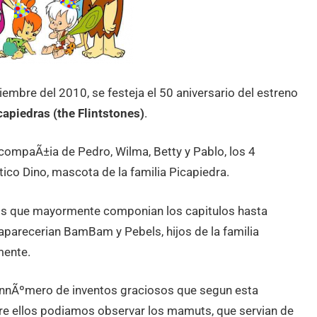
tiembre del 2010, se festeja el 50 aniversario del estreno
capiedras (the Flintstones)
.
 compaÃ±ia de Pedro, Wilma, Betty y Pablo, los 4
ico Dino, mascota de la familia Picapiedra.
n los que mayormente componian los capitulos hasta
parecerian BamBam y Pebels, hijos de la familia
mente.
sinnÃºmero de inventos graciosos que segun esta
ntre ellos podiamos observar los mamuts, que servian de