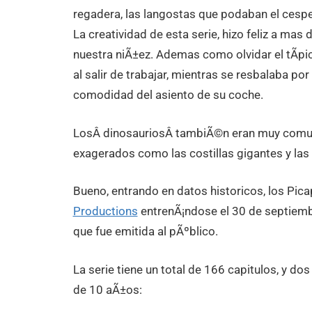
regadera, las langostas que podaban el cespe
La creatividad de esta serie, hizo feliz a m
nuestra niÃ±ez. Ademas como olvidar el tÃ­p
al salir de trabajar, mientras se resbalaba por
comodidad del asiento de su coche.
LosÂ dinosauriosÂ tambiÃ©n eran muy comune
exagerados como las costillas gigantes y las
Bueno, entrando en datos historicos, los Pic
Productions
entrenÃ¡ndose el 30 de septiem
que fue emitida al pÃºblico.
La serie tiene un total de 166 capitulos, y do
de 10 aÃ±os: