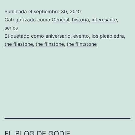
m
Publicada el
septiembre 30, 2010
p
Categorizado como
General
,
historia
,
interesante
,
l
series
Etiquetado como
aniversario
,
evento
,
los picapiedra
,
e
the filestone
,
the flinstone
,
the flintstone
a
Ã
±
o
s
d
e
l
o
EL BLOG DE GODIE