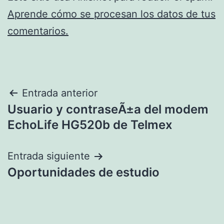
Aprende cómo se procesan los datos de tus
comentarios.
Navegación
Entrada anterior
Usuario y contraseÃ±a del modem
de
EchoLife HG520b de Telmex
entradas
Entrada siguiente
Oportunidades de estudio