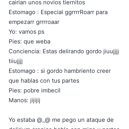
cairian unos novios tiernitos
Estomago : Especial ggrrrrRoarr para
empezarr grrrroaar
Yo: vamos ps
Pies: que weba
Conciencia: Estas delirando gordo jiuujjjj
tiiujjjj
Estomago : si gordo hambriento creer
que hablas con tus partes
Pies: pobre imbecil
Manos: jijijij
Yo estaba @_@ me pego un ataque de