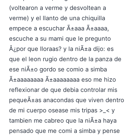
(voltearon a verme y desvoltean a
verme) y el llanto de una chiquilla
empece a escuchar Ã±aaa Ã±aaaa,
escuche a su mami que le pregunto
Â¿por que lloraas? y la niÃ±a dijo: es
que el leon rugio dentro de la panza de
ese niÃ±o gordo se comio a simba
Ã±aaaaaaaa Ã±aaaaaaaa eso me hizo
reflexionar de que debia controlar mis
pequeÃ±as anacondas que viven dentro
de mi cuerpo osease mis tripas >_< y
tambien me cabreo que la niÃ±a haya
pensado que me comi a simba y pense