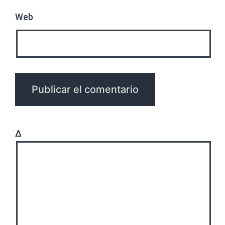
Web
Δ