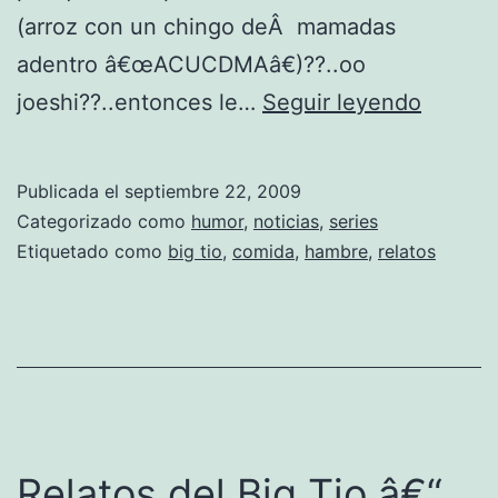
(arroz con un chingo deÂ mamadas
adentro â€œACUCDMAâ€)??..oo
R
joeshi??..entonces le…
Seguir leyendo
e
l
Publicada el
septiembre 22, 2009
a
Categorizado como
humor
,
noticias
,
series
t
Etiquetado como
big tio
,
comida
,
hambre
,
relatos
o
s
d
e
l
B
Relatos del Big Tio â€“