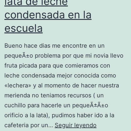
lata de leche
g
a
condensada en la
T
r
i
escuela
t
o
e
–
Bueno hace dias me encontre en un
2
E
pequeÃ±o problema por que mi novia llevo
l
fruta picada para que comieramos con
s
leche condensada mejor conocida como
u
«lechera» y al momento de hacer nuestra
s
merienda no teniamos recursos ( un
h
cuchillo para hacerle un pequeÃ±Ã±o
i
orificio a la lata), pudimos haber ido a la
s
c
cafeteria por un…
Seguir leyendo