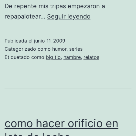
s
De repente mis tripas empezaron a
u
R
repapalotear…
Seguir leyendo
s
e
h
l
Publicada el
junio 11, 2009
i
a
Categorizado como
humor
,
series
s
t
Etiquetado como
big tio
,
hambre
,
relatos
i
o
n
s
s
d
a
e
b
l
o
B
como hacer orificio en
r
i
p