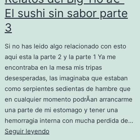
i
El sushi sin sabor parte
g
3
T
i
Si no has leido algo relacionado con esto
o
aqui esta la parte 2 y la parte 1 Ya me
â
encontraba en la mesa mis tripas
€
desesperadas, las imaginaba que estaban
“
como serpientes sedientas de hambre que
E
en cualquier momento podrÃ­an arrancarme
l
una parte de mi estomago y tener una
s
hemorragia interna con mucha perdida de…
u
R
Seguir leyendo
s