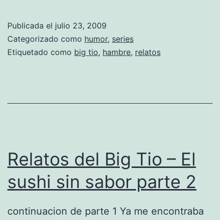
e
h
l
i
Publicada el
julio 23, 2009
a
s
Categorizado como
humor
,
series
t
Etiquetado como
big tio
,
hambre
,
relatos
i
o
n
s
s
d
a
e
b
l
o
B
Relatos del Big Tio – El
r
i
p
sushi sin sabor parte 2
g
a
T
r
continuacion de parte 1 Ya me encontraba
i