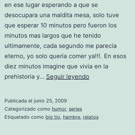
t
en ese lugar esperando a que se
o
e
desocupara una maldita mesa, solo tuve
â
3
que esperar 10 minutos pero fueron los
€
f
minutos mas largos que he tenido
“
a
ultimamente, cada segundo me parecia
E
n
eterno, yo solo queria comer ya!!!. En esos
l
v
diez minutos imagine que vivia en la
s
e
R
prehistoria y…
Seguir leyendo
u
r
e
s
s
l
Publicada el
junio 25, 2009
h
i
a
Categorizado como
humor
,
series
i
o
t
Etiquetado como
big tio
,
hambre
,
relatos
s
n
o
i