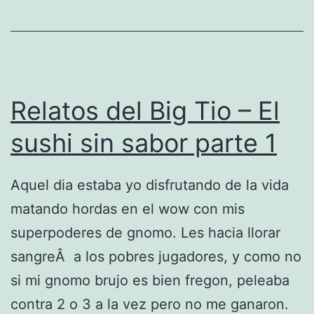
s
n
d
s
e
a
l
b
B
Relatos del Big Tio – El
o
i
sushi sin sabor parte 1
r
g
p
T
Aquel dia estaba yo disfrutando de la vida
a
i
matando hordas en el wow con mis
r
o
superpoderes de gnomo. Les hacia llorar
t
–
sangreÂ a los pobres jugadores, y como no
e
E
si mi gnomo brujo es bien fregon, peleaba
3
l
contra 2 o 3 a la vez pero no me ganaron.