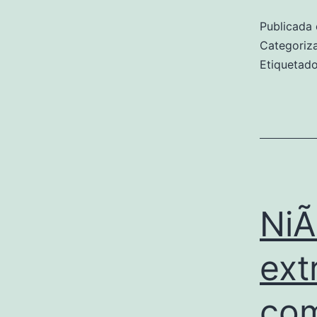
Publicada 
Categori
Etiqueta
NiÃ
ext
com