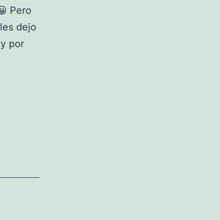
 Pero
 les dejo
 y por
N
O
V
M