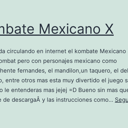
bate Mexicano X
a circulando en internet el kombate Mexicano
kombat pero con personajes mexicano como
chente fernandes, el mandilon,un taquero, el del
o, entre otros mas esta muy divertido el juego s
 le entenderas mas jejej =D Bueno sin mas que
e de descargaÂ y las instrucciones como…
Segu
K
o