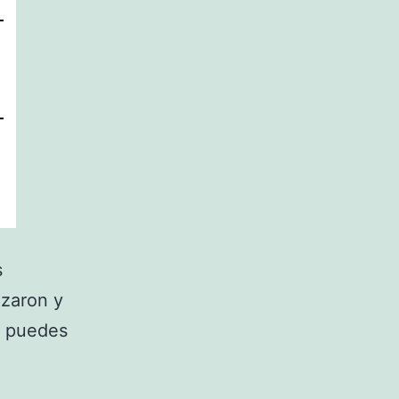
s
izaron y
n puedes