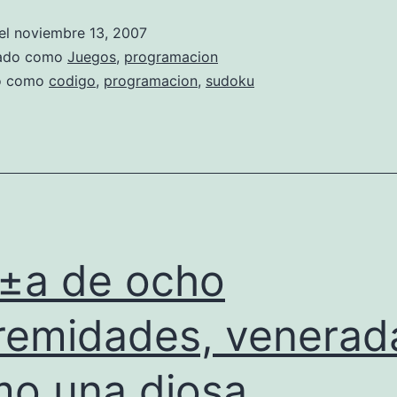
el
noviembre 13, 2007
zado como
Juegos
,
programacion
do como
codigo
,
programacion
,
sudoku
±a de ocho
remidades, venerad
o una diosa