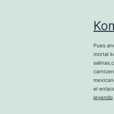
Kom
Pues and
mortal 
salinas,
carnicer
mexicano
el enlac
leyendo