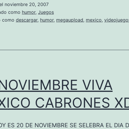
m
el
noviembre 20, 2007
b
zado como
humor
,
Juegos
a
do como
descargar
,
humor
,
megaupload
,
mexico
,
videojuego
t
e
M
e
x
 NOVIEMBRE VIVA
c
XICO CABRONES X
a
n
o
Y ES 20 DE NOVIEMBRE SE SELEBRA EL DIA D
X