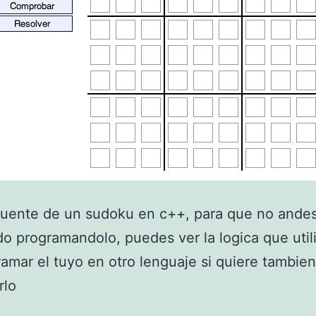
a
u
r
i
o
v
a
c
a
fuente de un sudoku en c++, para que no ande
’
do programandolo, puedes ver la logica que util
ramar el tuyo en otro lenguaje si quiere tambie
rlo