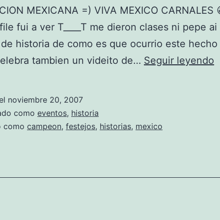
CION MEXICANA =) VIVA MEXICO CARNALES 
file fui a ver T____T me dieron clases ni pepe ai
de historia de como es que ocurrio este hecho
2
elebra tambien un videito de…
Seguir leyendo
0
el
noviembre 20, 2007
zado como
eventos
,
historia
do como
campeon
,
festejos
,
historias
,
mexico
I
E
B
R