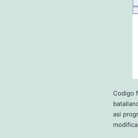
Codigo 
batallan
asi prog
modifica