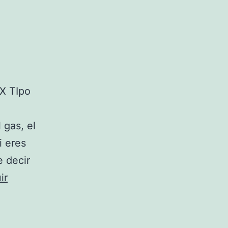
 X TIpo
 gas, el
i eres
 decir
ir