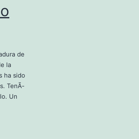
io
V
V
A
tadura de
M
e la
s ha sido
os. TenÃ­
lo. Un
C
O
C
A