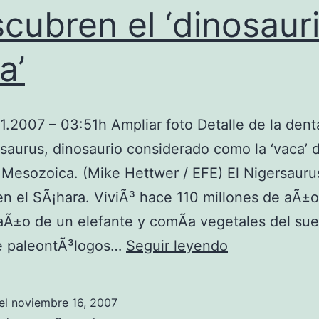
E
cubren el ‘dinosaur
a’
I
11.2007 – 03:51h Ampliar foto Detalle de la den
saurus, dinosaurio considerado como la ‘vaca’ d
E
esozoica. (Mike Hettwer / EFE) El Nigersauru
X
en el SÃ¡hara. ViviÃ³ hace 110 millones de aÃ±
I
aÃ±o de un elefante y comÃ­a vegetales del sue
D
e paleontÃ³logos…
Seguir leyendo
e
s
el
noviembre 16, 2007
c