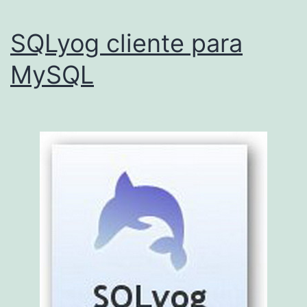
u
n
SQLyog cliente para
d
MySQL
C
h
a
n
g
e
r
,
c
a