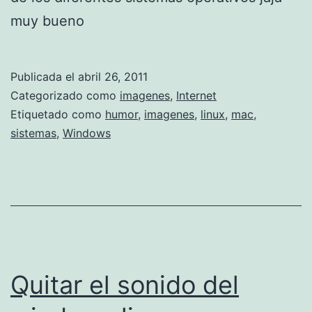
w
muy bueno
s
V
Publicada el
abril 26, 2011
i
Categorizado como
imagenes
,
Internet
s
Etiquetado como
humor
,
imagenes
,
linux
,
mac
,
sistemas
,
Windows
t
a
y
7
Quitar el sonido del