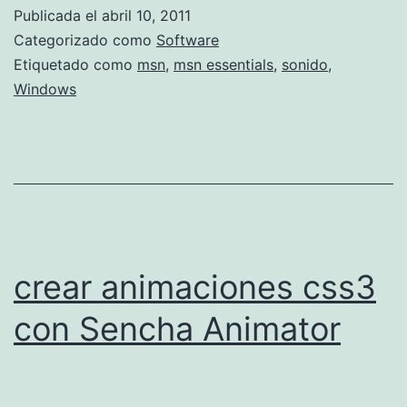
i
Publicada el
abril 10, 2011
t
Categorizado como
Software
a
Etiquetado como
msn
,
msn essentials
,
sonido
,
Windows
r
e
l
s
o
n
crear animaciones css3
i
d
con Sencha Animator
o
d
e