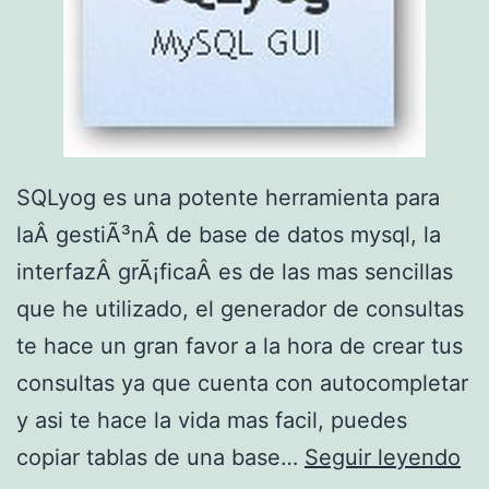
m
b
i
a
r
r
SQLyog es una potente herramienta para
Ã
laÂ gestiÃ³nÂ de base de datos mysql, la
¡
interfazÂ grÃ¡ficaÂ es de las mas sencillas
p
que he utilizado, el generador de consultas
i
te hace un gran favor a la hora de crear tus
d
consultas ya que cuenta con autocompletar
a
y asi te hace la vida mas facil, puedes
S
m
copiar tablas de una base…
Seguir leyendo