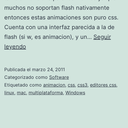
s
muchos no soportan flash nativamente
n
entonces estas animaciones son puro css.
e
Cuenta con una interfaz parecida a la de
s
flash (si w, es animacion), y un…
Seguir
s
c
leyendo
e
r
n
e
Publicada el
marzo 24, 2011
t
a
Categorizado como
Software
i
r
Etiquetado como
animacion
,
css
,
css3
,
editores css
,
linux
,
mac
,
multiplataforma
,
Windows
a
a
l
n
s
i
m