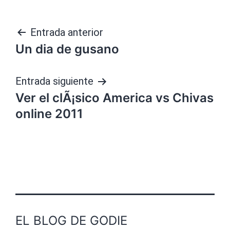
Navegación
Entrada anterior
Un dia de gusano
de
entradas
Entrada siguiente
Ver el clÃ¡sico America vs Chivas
online 2011
EL BLOG DE GODIE