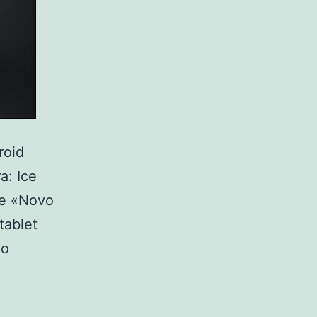
roid
a: Ice
re «Novo
tablet
co