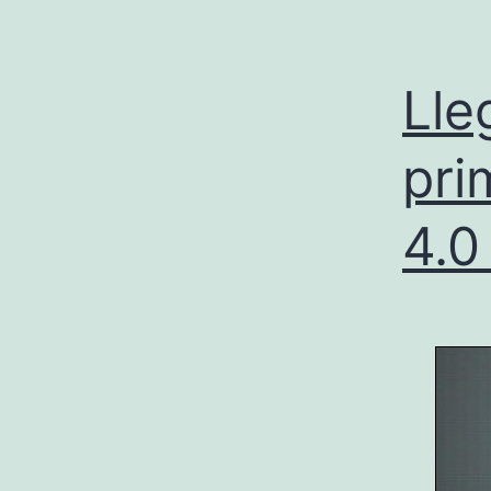
Lle
pri
4.0