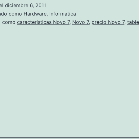
e
el
diciembre 6, 2011
g
zado como
Hardware
,
Informatica
a
do como
caracteristicas Novo 7
,
Novo 7
,
precio Novo 7
,
table
a
l
m
e
r
c
a
d
o
l
a