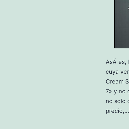
AsÃ­ es,
cuya ver
Cream Sa
7» y no 
no solo 
precio,