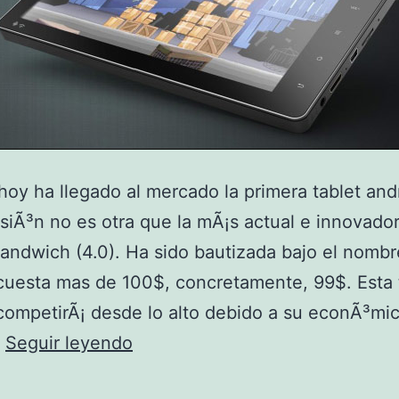
 hoy ha llegado al mercado la primera tablet and
siÃ³n no es otra que la mÃ¡s actual e innovador
ndwich (4.0). Ha sido bautizada bajo el nomb
cuesta mas de 100$, concretamente, 99$. Esta 
competirÃ¡ desde lo alto debido a su econÃ³mi
L
…
Seguir leyendo
l