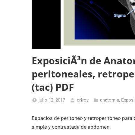
ExposiciÃ³n de Anato
peritoneales, retrop
(tac) PDF
julio 12, 2017
drfroy
anatomia
,
Exposi
Espacios de peritoneo y retroperitoneo para 
simple y contrastada de abdomen.