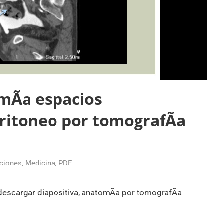
mÃ­a espacios
eritoneo por tomografÃ­a
ciones
,
Medicina
,
PDF
descargar diapositiva, anatomÃ­a por tomografÃ­a