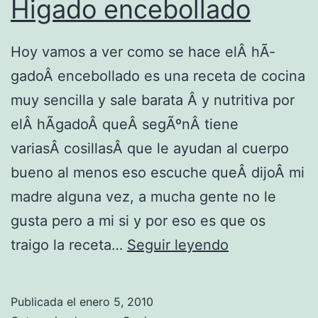
Higado encebollado
c
o
Hoy vamos a ver como se hace elÂ hÃ­
s
gadoÂ encebollado es una receta de cocina
e
muy sencilla y sale barata Â y nutritiva por
s
elÂ hÃ­gadoÂ queÂ segÃºnÂ tiene
t
variasÂ cosillasÂ que le ayudan al cuerpo
i
bueno al menos eso escuche queÂ dijoÂ mi
l
madre alguna vez, a mucha gente no le
o
gusta pero a mi si y por eso es que os
a
H
traigo la receta…
Seguir leyendo
r
i
g
g
e
Publicada el
enero 5, 2010
a