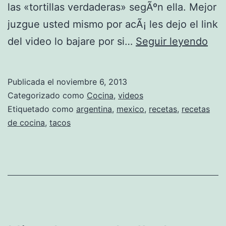
las «tortillas verdaderas» segÃºn ella. Mejor
juzgue usted mismo por acÃ¡ les dejo el link
C
del video lo bajare por si…
Seguir leyendo
o
m
Publicada el
noviembre 6, 2013
o
Categorizado como
Cocina
,
videos
h
Etiquetado como
argentina
,
mexico
,
recetas
,
recetas
de cocina
,
tacos
a
c
e
r
t
a