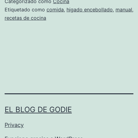
n
Categorizado como
Cocina
d
Etiquetado como
comida
,
higado encebollado
,
manual
,
t
recetas de cocina
o
i
e
n
n
o
c
W
e
T
b
F
o
x
l
)
l
EL BLOG DE GODIE
a
d
Privacy
o