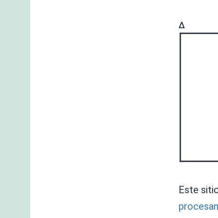
Δ
Este siti
procesan