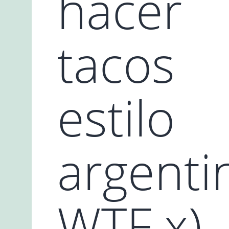
hacer
tacos
estilo
argenti
WTF x)