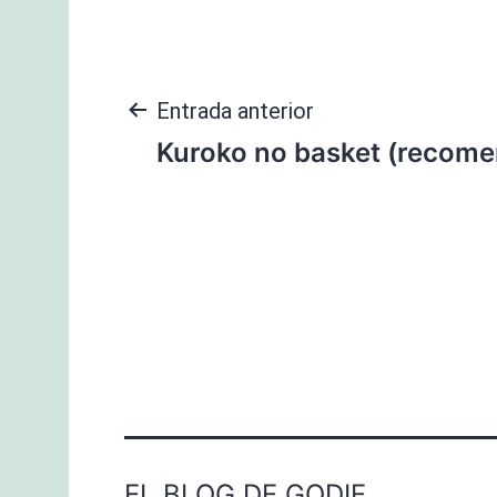
Navegación
Entrada anterior
Kuroko no basket (recome
de
entradas
EL BLOG DE GODIE