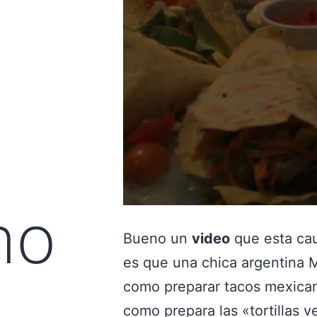
no
Bueno un
video
que esta cau
es que una chica argentina M
como preparar tacos mexican
como prepara las «tortillas v