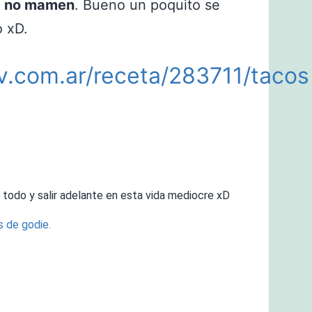
s
no mamen
. Bueno un poquito se
 xD.
v.com.ar/receta/283711/tacos
 todo y salir adelante en esta vida mediocre xD
s de godie.