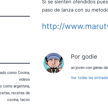
Si se sienten ofendidos pue
paso de lanza con su metodo
http://www.marut
Por godie
un joven con ganas de
zado como
Cocina
,
Ver todas las entrada
videos
do como
argentina
,
ecetas
,
recetas de
cocina
,
tacos