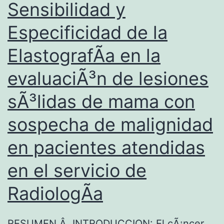
Sensibilidad y
d
i
Especificidad de la
c
ElastografÃ­a en la
t
evaluaciÃ³n de lesiones
i
v
sÃ³lidas de mama con
o
sospecha de malignidad
d
en pacientes atendidas
e
l
en el servicio de
a
RadiologÃ­a
t
o
RESUMEN Â INTRODUCCION: El cÃ¡ncer