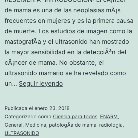
m
de mama es una de las neoplasias mÃ¡s
o
frecuentes en mujeres y es la primera causa
g
de muerte. Los estudios de imagen como la
r
mastografÃ­a y el ultrasonido han mostrado
a
la mayor sensibilidad en la detecciÃ³n del
f
cÃ¡ncer de mama. No obstante, el
Ã
ultrasonido mamario se ha revelado como
­
S
un…
Seguir leyendo
a
e
c
n
o
Publicada el
enero 23, 2018
s
Categorizado como
Ciencia para todos
,
ENARM
,
m
i
General
,
Medicina
,
patologÃ­a de mama
,
radiologia
,
p
ULTRASONIDO
b