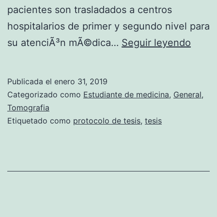
pacientes son trasladados a centros
hospitalarios de primer y segundo nivel para
â
su atenciÃ³n mÃ©dica…
Seguir leyendo
€
œ
Publicada el
enero 31, 2019
V
Categorizado como
Estudiante de medicina
,
General
,
a
Tomografia
Etiquetado como
protocolo de tesis
,
tesis
l
o
r
p
r
e