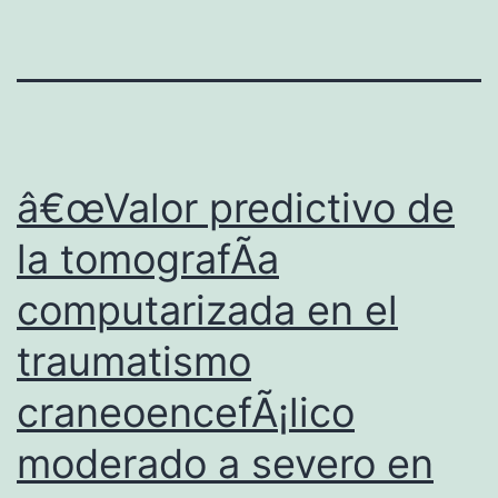
â€œValor predictivo de
la tomografÃ­a
computarizada en el
traumatismo
craneoencefÃ¡lico
moderado a severo en