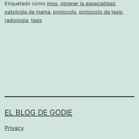
u
Etiquetado como
imss
,
obtener la especialidad
,
i
t
patologia de mama
,
protocolo
,
protocolo de tesis
,
l
radiologia
,
tesis
a
i
r
d
i
a
z
d
a
y
d
E
a
s
e
p
n
EL BLOG DE GODIE
e
e
c
l
Privacy
i
t