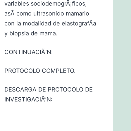
variables sociodemogrÃ¡ficos,
asÃ­ como ultrasonido mamario
con la modalidad de elastografÃ­a
y biopsia de mama.
CONTINUACIÃ“N:
PROTOCOLO COMPLETO.
DESCARGA DE PROTOCOLO DE
INVESTIGACIÃ“N: