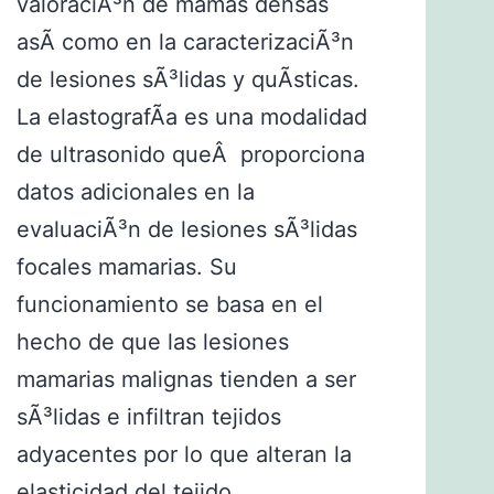
valoraciÃ³n de mamas densas
asÃ­ como en la caracterizaciÃ³n
de lesiones sÃ³lidas y quÃ­sticas.
La elastografÃ­a es una modalidad
de ultrasonido queÂ proporciona
datos adicionales en la
evaluaciÃ³n de lesiones sÃ³lidas
focales mamarias. Su
funcionamiento se basa en el
hecho de que las lesiones
mamarias malignas tienden a ser
sÃ³lidas e infiltran tejidos
adyacentes por lo que alteran la
elasticidad del tejido