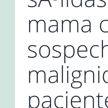
mama 
sospec
maligni
pacient