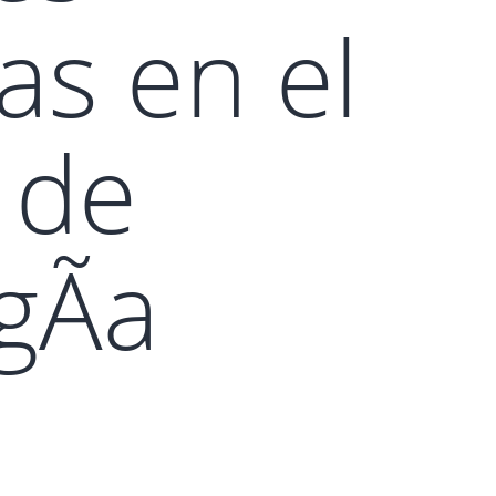
as en el
 de
gÃ­a