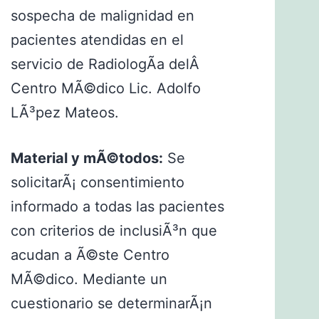
sospecha de malignidad en
pacientes atendidas en el
servicio de RadiologÃ­a delÂ
Centro MÃ©dico Lic. Adolfo
LÃ³pez Mateos.
Material y mÃ©todos:
Se
solicitarÃ¡ consentimiento
informado a todas las pacientes
con criterios de inclusiÃ³n que
acudan a Ã©ste Centro
MÃ©dico. Mediante un
cuestionario se determinarÃ¡n