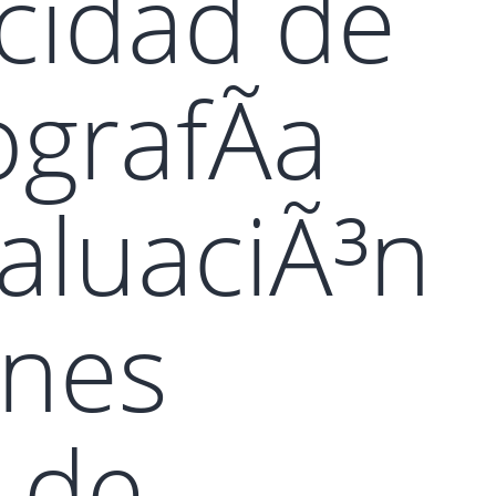
icidad de
ografÃ­a
valuaciÃ³n
ones
s de