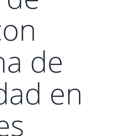
con
ha de
dad en
es