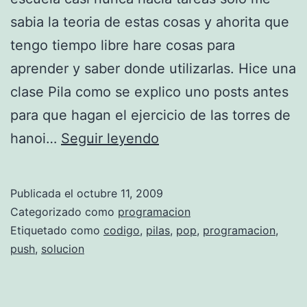
,
sabia la teoria de estas cosas y ahorita que
p
tengo tiempo libre hare cosas para
s
aprender y saber donde utilizarlas. Hice una
e
clase Pila como se explico uno posts antes
u
para que hagan el ejercicio de las torres de
d
P
hanoi…
Seguir leyendo
o
i
c
l
Publicada el
octubre 11, 2009
o
a
Categorizado como
programacion
d
d
Etiquetado como
codigo
,
pilas
,
pop
,
programacion
,
i
push
,
solucion
e
g
e
o
n