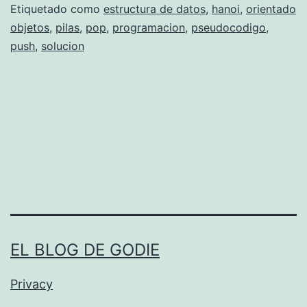
d
Etiquetado como
estructura de datos
,
hanoi
,
orientado
objetos
,
pilas
,
pop
,
programacion
,
pseudocodigo
,
o
push
,
solucion
c
o
d
i
g
o
P
I
L
EL BLOG DE GODIE
A
Privacy
S