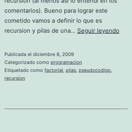
recursion (al menos asi lo entendi en los
comentarios). Bueno para lograr este
cometido vamos a definir lo que es
U
recursion y pilas de una…
Seguir leyendo
s
o
Publicada el
diciembre 8, 2009
d
Categorizado como
programacion
e
Etiquetado como
factorial
,
pilas
,
pseudocodigo
,
recursion
p
i
l
a
s
e