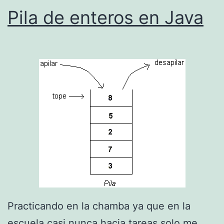
Pila de enteros en Java
n
l
a
r
e
c
u
r
s
i
Ã
³
Practicando en la chamba ya que en la
n
escuela casi nunca hacia tareas solo me