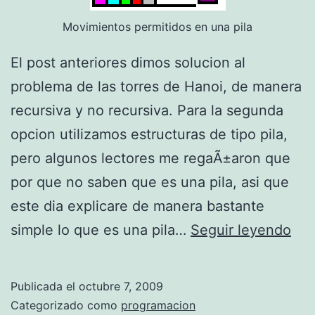
a
Movimientos permitidos en una pila
c
t
El post anteriores dimos solucion al
o
problema de las torres de Hanoi, de manera
r
recursiva y no recursiva. Para la segunda
i
opcion utilizamos estructuras de tipo pila,
a
pero algunos lectores me regaÃ±aron que
l
por que no saben que es una pila, asi que
este dia explicare de manera bastante
P
simple lo que es una pila…
Seguir leyendo
s
e
Publicada el
octubre 7, 2009
u
Categorizado como
programacion