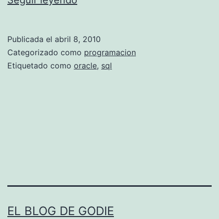
Seguir leyendo
L
/
Publicada el
abril 8, 2010
S
Categorizado como
programacion
Q
Etiquetado como
oracle
,
sql
L
P
a
c
k
a
g
e
EL BLOG DE GODIE
s