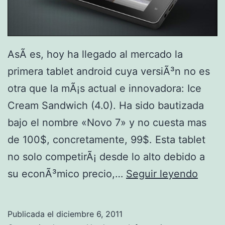
AsÃ­ es, hoy ha llegado al mercado la
primera tablet android cuya versiÃ³n no es
otra que la mÃ¡s actual e innovadora: Ice
Cream Sandwich (4.0). Ha sido bautizada
bajo el nombre «Novo 7» y no cuesta mas
de 100$, concretamente, 99$. Esta tablet
no solo competirÃ¡ desde lo alto debido a
L
su econÃ³mico precio,…
Seguir leyendo
l
e
Publicada el
diciembre 6, 2011
g