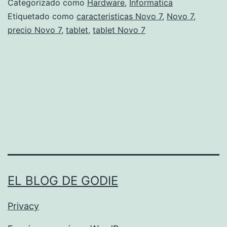
Categorizado como
Hardware
,
Informatica
a
Etiquetado como
caracteristicas Novo 7
,
Novo 7
,
precio Novo 7
,
tablet
,
tablet Novo 7
a
l
m
e
r
c
a
d
o
EL BLOG DE GODIE
l
a
Privacy
p