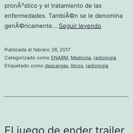
pronÃ³stico y el tratamiento de las
enfermedades. TambiÃ©n se le denomina
D
genÃ©ricamente…
Seguir leyendo
D
,
Publicada el
febrero 26, 2017
D
Categorizado como
ENARM
,
Medicina
,
radiologia
E
Etiquetado como
descargas
,
libros
,
radiologia
S
C
A
R
G
A
El juego de ender trailer