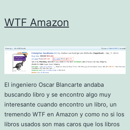
o
r
WTF Amazon
y
H
D
l
e
c
El ingeniero Oscar Blancarte andaba
t
buscando libro y se encontro algo muy
o
interesante cuando encontro un libro, un
r
tremendo WTF en Amazon y como no si los
d
libros usados son mas caros que los libros
e