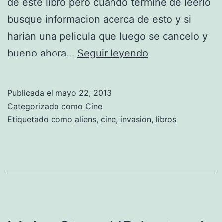
de este libro pero cuando termine de leerlo
G
busque informacion acerca de esto y si
Ã
harian una pelicula que luego se cancelo y
E
bueno ahora…
Seguir leyendo
A
l
)
j
Publicada el
mayo 22, 2013
u
Categorizado como
Cine
e
Etiquetado como
aliens
,
cine
,
invasion
,
libros
g
o
d
e
e
n