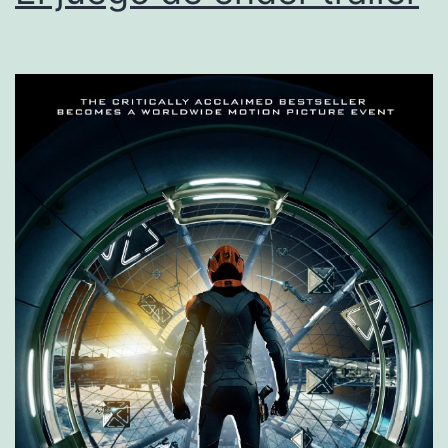
S
D
E
L
I
B
R
O
S
D
E
M
E