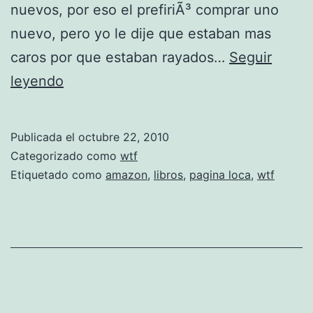
nuevos, por eso el prefiriÃ³ comprar uno
l
nuevo, pero yo le dije que estaban mas
i
caros por que estaban rayados…
Seguir
b
W
leyendo
r
T
o
F
s
Publicada el
octubre 22, 2010
A
Categorizado como
wtf
e
m
Etiquetado como
amazon
,
libros
,
pagina loca
,
wtf
l
a
e
z
c
o
t
n
r
o