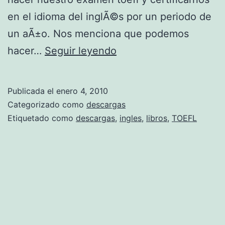
h
en el idioma del inglÃ©s por un periodo de
e
un aÃ±o. Nos menciona que podemos
n
P
hacer…
Seguir leyendo
i
a
e
l
M
Publicada el
enero 4, 2010
a
Categorizado como
descargas
e
b
Etiquetado como
descargas
,
ingles
,
libros
,
TOEFL
y
r
e
a
r
s
e
s
e