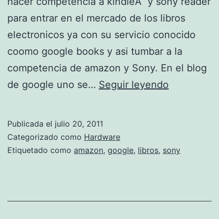
hacer competencia a kindleÂ y sony reader
para entrar en el mercado de los libros
electronicos ya con su servicio conocido
coomo google books y asi tumbar a la
competencia de amazon y Sony. En el blog
i
de google uno se…
Seguir leyendo
r
i
Publicada el
julio 20, 2011
v
Categorizado como
Hardware
i
Etiquetado como
amazon
,
google
,
libros
,
sony
e
r
S
t