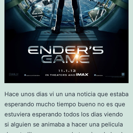
D
I
C
I
N
A
(
R
A
D
Hace unos dias vi un una noticia que estaba
I
esperando mucho tiempo bueno no es que
O
estuviera esperando todos los dias viendo
L
si alguien se animaba a hacer una pelicula
O