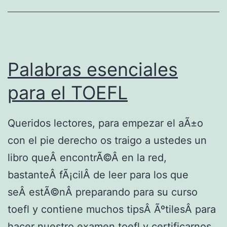
m
a
n
e
Palabras esenciales
c
para el TOEFL
e
r
Queridos lectores, para empezar el aÃ±o
d
con el pie derecho os traigo a ustedes un
e
libro queÂ encontrÃ©Â en la red,
S
bastanteÂ fÃ¡cilÂ de leer para los que
t
seÂ estÃ©nÂ preparando para su curso
e
toefl y contiene muchos tipsÂ ÃºtilesÂ para
p
hacer nuestro examen toefl y certificarnos