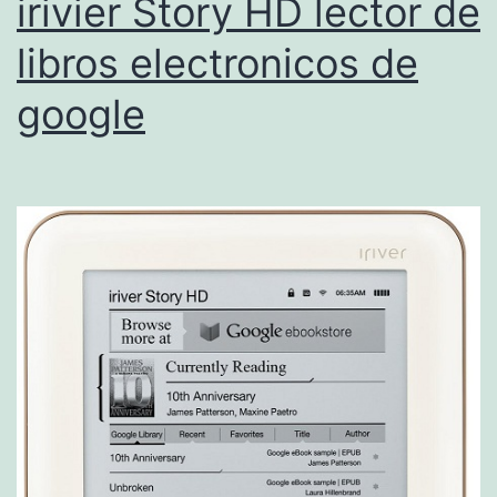
irivier Story HD lector de
d
libros electronicos de
e
google
r
t
r
a
i
l
e
r