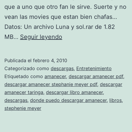
que a uno que otro fan le sirve. Suerte y no
vean las movies que estan bien chafas…
Datos: Un archivo Luna y sol.rar de 1.82
D
MB…
Seguir leyendo
e
s
Publicada el
febrero 4, 2010
c
Categorizado como
descargas
,
Entretenimiento
a
Etiquetado como
amanecer
,
descargar amanecer pdf
,
descargar amanecer stephanie meyer pdf
,
descargar
r
amanecer taringa
,
descargar libro amanecer
,
g
descargas
,
donde puedo descargar amanecer
,
libros
,
a
stephenie meyer
r
A