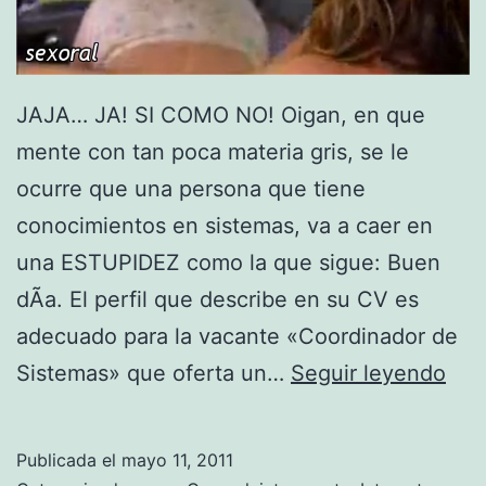
JAJA… JA! SI COMO NO! Oigan, en que
mente con tan poca materia gris, se le
ocurre que una persona que tiene
conocimientos en sistemas, va a caer en
una ESTUPIDEZ como la que sigue: Buen
dÃ­a. El perfil que describe en su CV es
adecuado para la vacante «Coordinador de
E
Sistemas» que oferta un…
Seguir leyendo
x
t
Publicada el
mayo 11, 2011
o