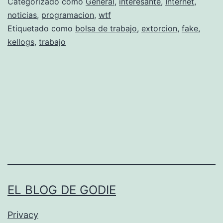
Categorizado como
General
,
interesante
,
Internet
,
r
noticias
,
programacion
,
wtf
Etiquetado como
bolsa de trabajo
,
extorcion
,
fake
,
s
kellogs
,
trabajo
i
Ã
³
n
d
e
s
u
p
EL BLOG DE GODIE
u
Privacy
e