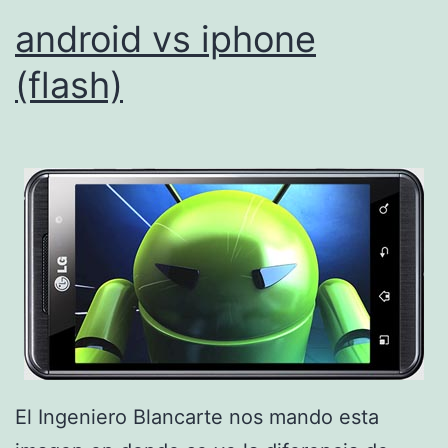
z
android vs iphone
a
(flash)
r
Ã
¡
u
n
i
P
h
o
n
El Ingeniero Blancarte nos mando esta
e