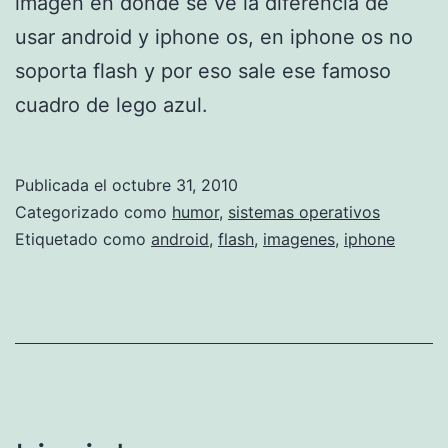
imagen en donde se ve la diferencia de
d
usar android y iphone os, en iphone os no
e
soporta flash y por eso sale ese famoso
b
cuadro de lego azul.
a
j
Publicada el
octubre 31, 2010
o
Categorizado como
humor
,
sistemas operativos
c
Etiquetado como
android
,
flash
,
imagenes
,
iphone
o
s
t
o
y
i