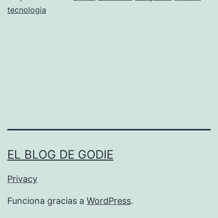
r
tecnologia
p
a
h
n
o
o
n
?
e
EL BLOG DE GODIE
Privacy
Funciona gracias a
WordPress
.