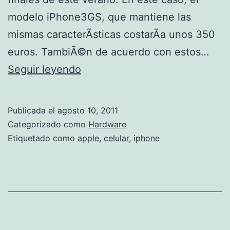
modelo iPhone3GS, que mantiene las
mismas caracterÃ­sticas costarÃ­a unos 350
euros. TambiÃ©n de acuerdo con estos…
Â
Seguir leyendo
¿
A
Publicada el
agosto 10, 2011
p
Categorizado como
Hardware
p
Etiquetado como
apple
,
celular
,
iphone
l
e
l
a
n