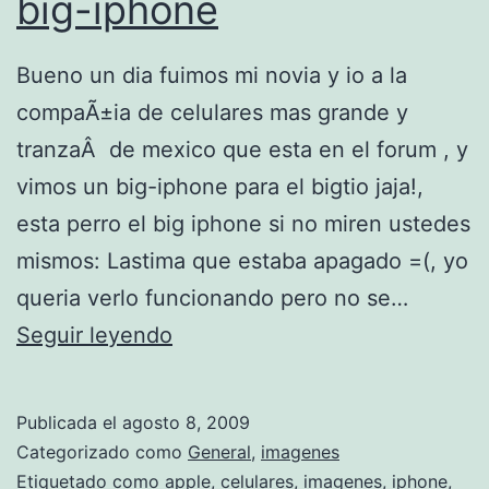
big-iphone
P
h
Bueno un dia fuimos mi novia y io a la
o
compaÃ±ia de celulares mas grande y
n
tranzaÂ de mexico que esta en el forum , y
e
vimos un big-iphone para el bigtio jaja!,
4
esta perro el big iphone si no miren ustedes
S
mismos: Lastima que estaba apagado =(, yo
e
queria verlo funcionando pero no se…
s
b
Seguir leyendo
t
i
e
g
v
Publicada el
agosto 8, 2009
-
Categorizado como
General
,
imagenes
e
i
Etiquetado como
apple
,
celulares
,
imagenes
,
iphone
,