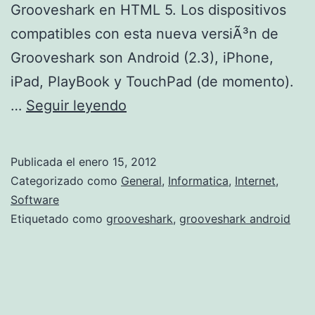
Grooveshark en HTML 5. Los dispositivos
compatibles con esta nueva versiÃ³n de
Grooveshark son Android (2.3), iPhone,
iPad, PlayBook y TouchPad (de momento).
G
…
Seguir leyendo
r
o
Publicada el
enero 15, 2012
o
Categorizado como
General
,
Informatica
,
Internet
,
v
Software
Etiquetado como
grooveshark
,
grooveshark android
e
s
h
a