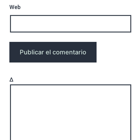
Web
Δ