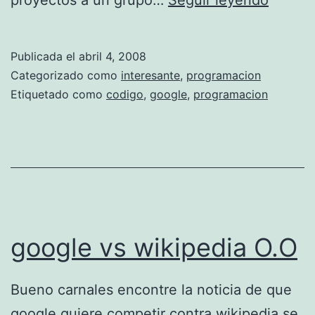
proyectos a un grupo…
Seguir leyendo
o
o
Publicada el
abril 4, 2008
g
Categorizado como
interesante
,
programacion
l
Etiquetado como
codigo
,
google
,
programacion
e
s
u
m
m
e
google vs wikipedia O.O
r
C
Bueno carnales encontre la noticia de que
o
google quiere competir contra wikipedia se