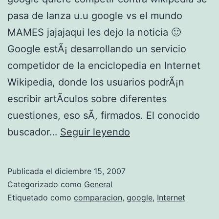
d
pasa de lanza u.u google vs el mundo
e
MAMES jajajaqui les dejo la noticia 🙂
Google estÃ¡ desarrollando un servicio
competidor de la enciclopedia en Internet
Wikipedia, donde los usuarios podrÃ¡n
escribir artÃ­culos sobre diferentes
cuestiones, eso sÃ­, firmados. El conocido
g
buscador…
Seguir leyendo
o
o
Publicada el
diciembre 15, 2007
g
Categorizado como
General
l
Etiquetado como
comparacion
,
google
,
Internet
e