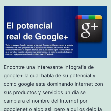
l
e
c
t
o
r
d
e
Encontre una interesante infografia de
l
google+ la cual habla de su potencial y
i
como google esta dominando Internet con
b
sus productos y servicios un dia se
r
cambiara el nombre del Internet por
o
googlenet o algo asi, pero a qui os dejo la