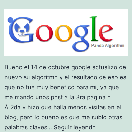
n
a
s
g
a
f
Bueno el 14 de octubre google actualizo de
a
nuevo su algoritmo y el resultado de eso es
s
que no fue muy benefico para mi, ya que
d
me mando unos post a la 3ra pagina o
e
Â 2da y hizo que halla menos visitas en el
r
blog, pero lo bueno es que me subio otras
e
g
palabras claves…
Seguir leyendo
a