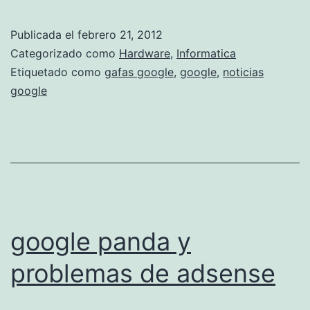
o
o
o
Publicada el
febrero 21, 2012
g
Categorizado como
Hardware
,
Informatica
l
Etiquetado como
gafas google
,
google
,
noticias
google
e
l
a
n
z
a
google panda y
r
Ã
problemas de adsense
¡
u