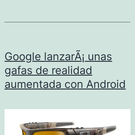
e
c
a
s
t
d
Google lanzarÃ¡ unas
e
gafas de realidad
m
aumentada con Android
a
n
e
r
a
o