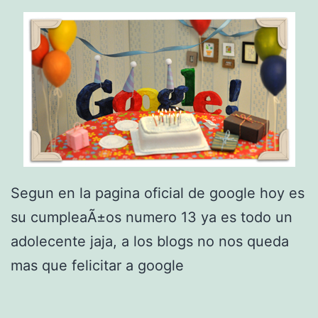
o
a
b
c
l
o
e
n
m
A
a
n
s
d
d
r
Segun en la pagina oficial de google hoy es
e
o
su cumpleaÃ±os numero 13 ya es todo un
a
i
adolecente jaja, a los blogs no nos queda
d
d
mas que felicitar a google
s
e