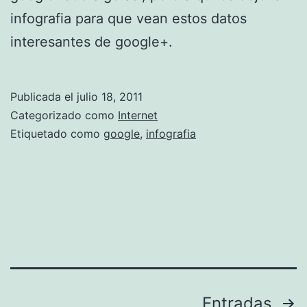
s
infografia para que vean estos datos
e
interesantes de google+.
l
e
Publicada el
julio 18, 2011
c
Categorizado como
Internet
t
Etiquetado como
google
,
infografia
r
o
n
i
c
o
s
Paginación
Entradas