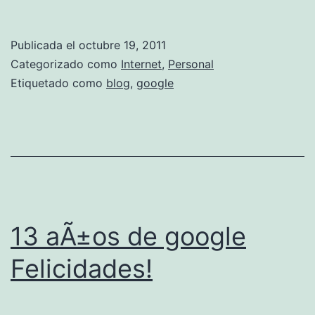
o
l
o
i
Publicada el
octubre 19, 2011
g
Categorizado como
Internet
,
Personal
d
l
Etiquetado como
blog
,
google
a
e
d
p
a
a
u
n
m
d
e
a
13 aÃ±os de google
n
y
t
Felicidades!
p
a
r
d