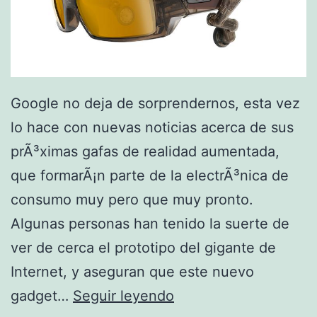
f
i
c
i
Google no deja de sorprendernos, esta vez
a
lo hace con nuevas noticias acerca de sus
l
prÃ³ximas gafas de realidad aumentada,
e
que formarÃ¡n parte de la electrÃ³nica de
n
consumo muy pero que muy pronto.
M
Algunas personas han tenido la suerte de
e
ver de cerca el prototipo del gigante de
x
Internet, y aseguran que este nuevo
i
G
gadget…
Seguir leyendo
c