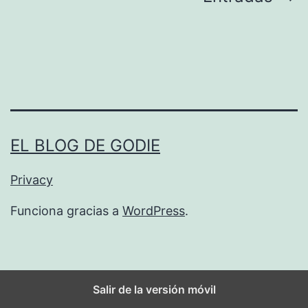
d
de
e
g
entradas
o
o
g
EL BLOG DE GODIE
l
e
Privacy
Funciona gracias a
WordPress
.
Salir de la versión móvil