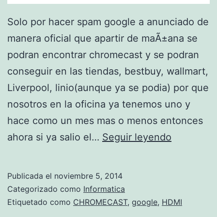
Solo por hacer spam google a anunciado de
manera oficial que apartir de maÃ±ana se
podran encontrar chromecast y se podran
conseguir en las tiendas, bestbuy, wallmart,
Liverpool, linio(aunque ya se podia) por que
nosotros en la oficina ya tenemos uno y
hace como un mes mas o menos entonces
C
ahora si ya salio el…
Seguir leyendo
h
r
Publicada el
noviembre 5, 2014
o
Categorizado como
Informatica
m
Etiquetado como
CHROMECAST
,
google
,
HDMI