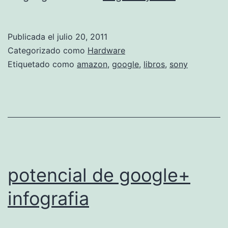
r
i
Publicada el
julio 20, 2011
v
Categorizado como
Hardware
i
Etiquetado como
amazon
,
google
,
libros
,
sony
e
r
S
t
o
r
potencial de google+
y
infografia
H
D