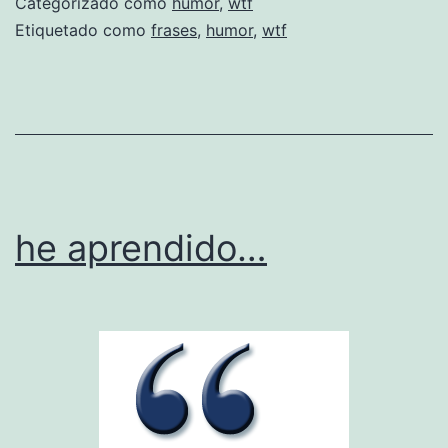
Categorizado como
humor
,
wtf
e
Etiquetado como
frases
,
humor
,
wtf
s
c
Ã
©
l
e
he aprendido…
b
r
e
s