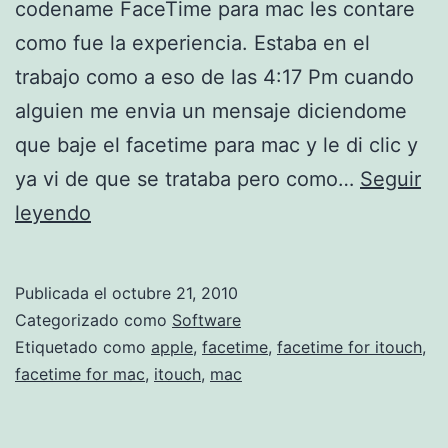
codename FaceTime para mac les contare
como fue la experiencia. Estaba en el
trabajo como a eso de las 4:17 Pm cuando
alguien me envia un mensaje diciendome
que baje el facetime para mac y le di clic y
ya vi de que se trataba pero como…
Seguir
P
leyendo
r
o
Publicada el
octubre 21, 2010
b
Categorizado como
Software
a
Etiquetado como
apple
,
facetime
,
facetime for itouch
,
facetime for mac
,
itouch
,
mac
n
d