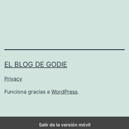
o
f
a
c
e
t
i
EL BLOG DE GODIE
m
e
Privacy
p
Funciona gracias a
WordPress
.
a
r
a
Salir de la versión móvil
m