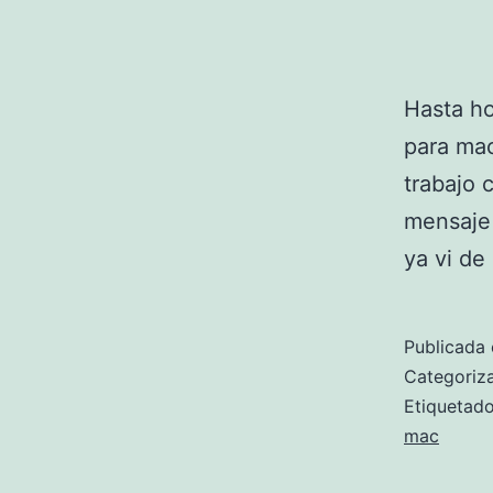
Hasta h
para mac
trabajo 
mensaje 
ya vi d
Publicada 
Categori
Etiqueta
mac