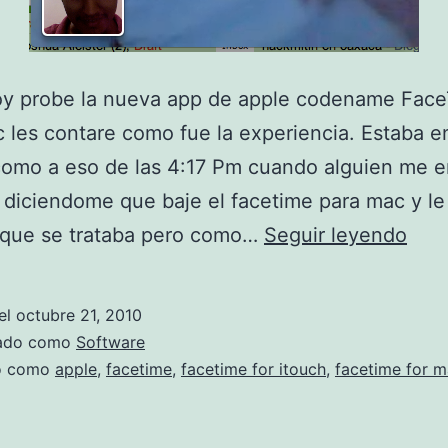
oy probe la nueva app de apple codename Fac
 les contare como fue la experiencia. Estaba e
como a eso de las 4:17 Pm cuando alguien me e
diciendome que baje el facetime para mac y le d
P
e que se trataba pero como…
Seguir leyendo
r
o
el
octubre 21, 2010
b
zado como
Software
a
do como
apple
,
facetime
,
facetime for itouch
,
facetime for 
n
d