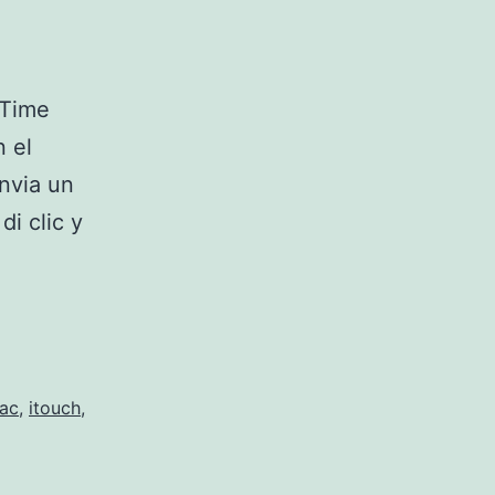
eTime
n el
nvia un
i clic y
mac
,
itouch
,