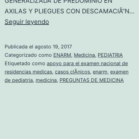
GENERALIZADA DE PREDOMINIO EN
AXILAS Y PLIEGUES CON DESCAMACIÃ“N…
C
Seguir leyendo
A
S
Publicada el
agosto 19, 2017
O
Categorizado como
ENARM
,
Medicina
,
PEDIATRIA
C
Etiquetado como
apoyo para el examen nacional de
residencias medicas
,
casos clÃ­nicos
,
enarm
,
examen
L
de pediatria
,
medicina
,
PREGUNTAS DE MEDICINA
I
N
I
C
O
S