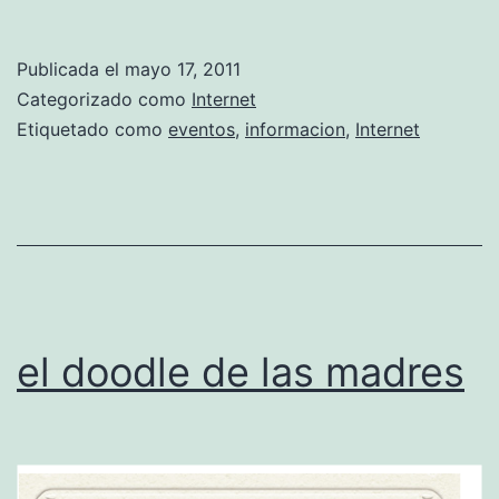
7
d
Publicada el
mayo 17, 2011
e
Categorizado como
Internet
m
Etiquetado como
eventos
,
informacion
,
Internet
a
y
o
D
i
a
el doodle de las madres
d
e
l