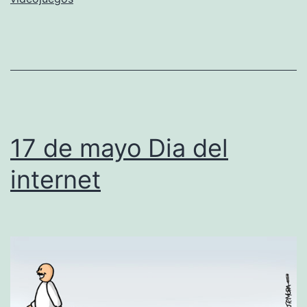
c
u
l
t
a
s
17 de mayo Dia del
i
n
internet
a
l
o
a
p