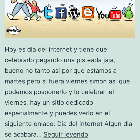
r
i
m
e
r
Hoy es dia del internet y tiene que
a
celebrarlo pegando una pisteada jaja,
r
bueno no tanto asi por que estamos a
e
martes pero si fuera viernes simon asi que
u
podemos posponerlo y lo celebran el
n
viernes, hay un sitio dedicado
i
especialmente y puedes verlo en el
o
siguiente enlace: Dia del internet Algun dia
n
1
se acabara…
Seguir leyendo