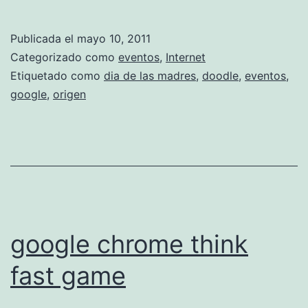
l
d
Publicada el
mayo 10, 2011
o
Categorizado como
eventos
,
Internet
o
Etiquetado como
dia de las madres
,
doodle
,
eventos
,
google
,
origen
d
l
e
d
e
l
google chrome think
a
s
fast game
m