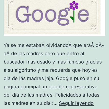
i
n
t
e
r
n
Ya se me estabaÂ olvidandoÂ que eraÂ dÃ­
e
aÂ de las madres pero que entro al
t
buscador mas usado y mas famoso gracias
a su algoritmo y me recuerda que hoy es
dia de las madres jaja. Google puso en su
pagina principal un doodle represenativo
del dia de las madres. Felicidades a todas
e
las madres en su dia :…
Seguir leyendo