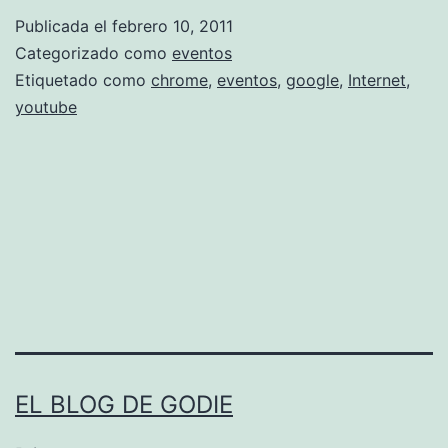
o
Publicada el
febrero 10, 2011
g
Categorizado como
eventos
l
Etiquetado como
chrome
,
eventos
,
google
,
Internet
,
youtube
e
c
h
r
o
m
e
t
h
EL BLOG DE GODIE
i