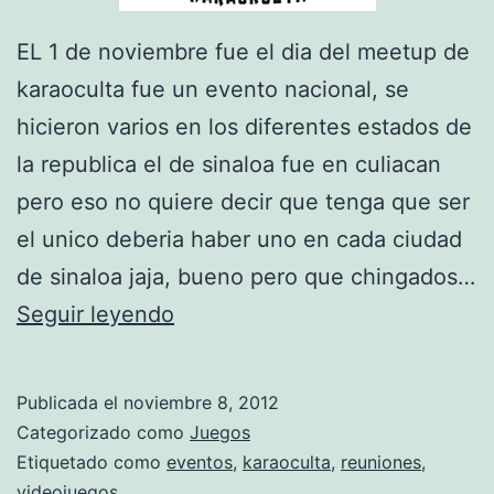
EL 1 de noviembre fue el dia del meetup de
karaoculta fue un evento nacional, se
hicieron varios en los diferentes estados de
la republica el de sinaloa fue en culiacan
pero eso no quiere decir que tenga que ser
el unico deberia haber uno en cada ciudad
de sinaloa jaja, bueno pero que chingados…
k
Seguir leyendo
a
r
Publicada el
noviembre 8, 2012
a
Categorizado como
Juegos
o
Etiquetado como
eventos
,
karaoculta
,
reuniones
,
videojuegos