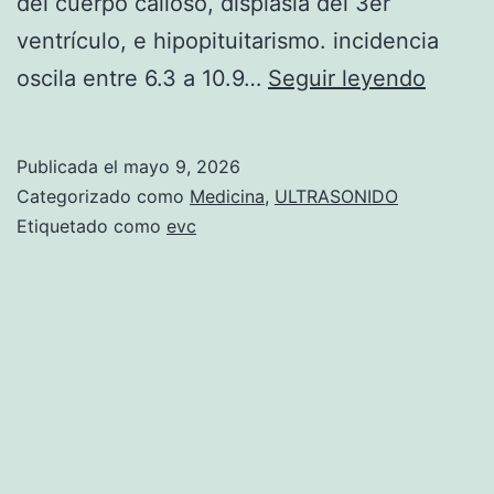
del cuerpo calloso, displasia del 3er
ventrículo, e hipopituitarismo. incidencia
E
oscila entre 6.3 a 10.9…
Seguir leyendo
l
s
Publicada el
mayo 9, 2026
í
Categorizado como
Medicina
,
ULTRASONIDO
n
Etiquetado como
evc
d
r
o
m
e
d
e