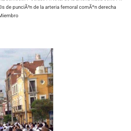
Ã©s de punciÃ³n de la arteria femoral comÃºn derecha
 Miembro