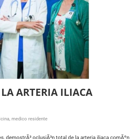
LA ARTERIA ILIACA
cina
,
medico residente
s, demostrÃ³ oclusiÃ³n total de la arteria iliaca comÃºn