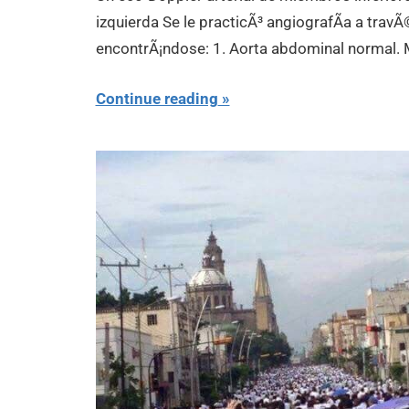
izquierda Se le practicÃ³ angiografÃ­a a trav
encontrÃ¡ndose: 1. Aorta abdominal normal.
Continue reading