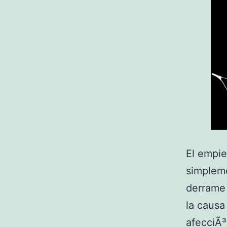
El empie
simpleme
derrame 
la causa
afecciÃ³