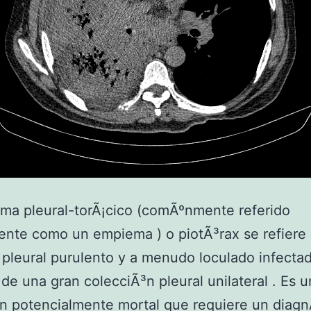
ma pleural-torÃ¡cico (comÃºnmente referido
nte como un empiema ) o piotÃ³rax se refiere
pleural purulento y a menudo loculado infectad
 de una gran colecciÃ³n pleural unilateral . Es 
n potencialmente mortal que requiere un diagn