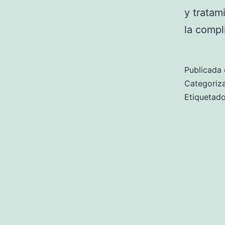
y tratam
la comp
Publicada 
Categori
Etiqueta