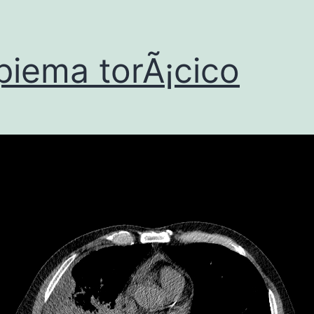
iema torÃ¡cico