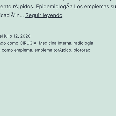
iento rÃ¡pidos. EpidemiologÃ­a Los empiemas su
E
licaciÃ³n…
Seguir leyendo
m
p
el
julio 12, 2020
i
zado como
CIRUGIA
,
Medicina Interna
,
radiologia
e
do como
empiema
,
empiema torÃ¡cico
,
piotorax
m
a
t
o
r
Ã
¡