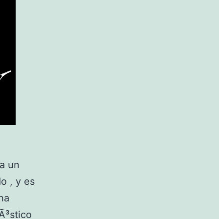
 a un
o , y es
una
Ã³stico