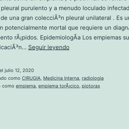
pleural purulento y a menudo loculado infectad
 de una gran colecciÃ³n pleural unilateral . Es 
n potencialmente mortal que requiere un diagn
iento rÃ¡pidos. EpidemiologÃ­a Los empiemas su
E
licaciÃ³n…
Seguir leyendo
m
p
el
julio 12, 2020
i
zado como
CIRUGIA
,
Medicina Interna
,
radiologia
e
do como
empiema
,
empiema torÃ¡cico
,
piotorax
m
a
t
o