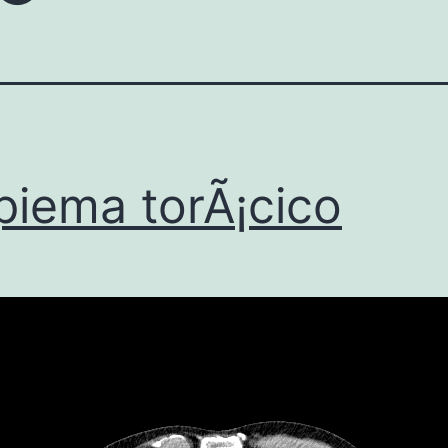
iema torÃ¡cico