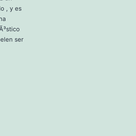
o , y es
una
Ã³stico
elen ser