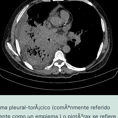
ma pleural-torÃ¡cico (comÃºnmente referido
nte como un empiema ) o piotÃ³rax se refiere