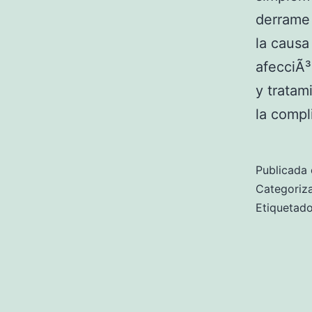
derrame 
la causa
afecciÃ³
y tratam
la comp
Publicada 
Categori
Etiqueta