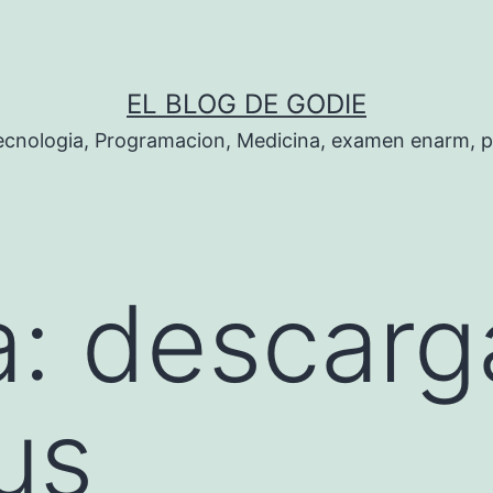
EL BLOG DE GODIE
Tecnologia, Programacion, Medicina, examen enarm, 
a:
descarg
us