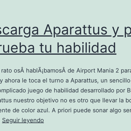
carga Aparattus y 
rueba tu habilidad
rato osÂ hablÃ¡bamosÂ de Airport Mania 2 par
y ahora le toca el turno a Aparattus, un sencillo
omplicado juego de habilidad desarrollado por B
ttus nuestro objetivo no es otro que llevar la b
iente de color azul. A priori puede sonar algo sen
D
…
Seguir leyendo
e