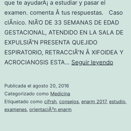
que te ayudarÃ¡ a estudiar y pasar el
examen. comenta Â tus respuestas. Caso
clÃ­nico. NIÃ‘O DE 33 SEMANAS DE EDAD
GESTACIONAL, ATENDIDO EN LA SALA DE
EXPULSIÃ“N PRESENTA QUEJIDO
ESPIRATORIO, RETRACCIÃ“N Â XIFOIDEA Y
O
ACROCIANOSIS ESTA…
Seguir leyendo
R
I
Publicada el
agosto 20, 2016
E
Categorizado como
Medicina
N
Etiquetado como
cifrsh
,
consejos
,
enarm 2017
,
estudio
,
examenes
,
orientaciÃ³n enarm
T
A