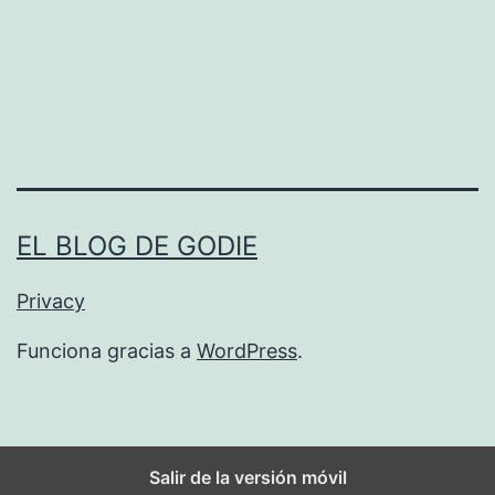
C
I
O
N
E
N
A
EL BLOG DE GODIE
R
M
Privacy
,
Funciona gracias a
WordPress
.
P
R
E
Salir de la versión móvil
G