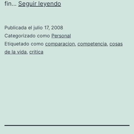
L
fin…
Seguir leyendo
a
v
Publicada el
julio 17, 2008
i
Categorizado como
Personal
d
Etiquetado como
comparacion
,
competencia
,
cosas
de la vida
,
critica
a
e
s
u
n
a
C
o