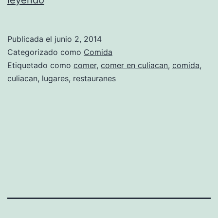
leyendo
e
g
Publicada el
junio 2, 2014
u
Categorizado como
Comida
s
Etiquetado como
comer
,
comer en culiacan
,
comida
,
culiacan
,
lugares
,
restauranes
t
a
n
d
o
C
u
l
i