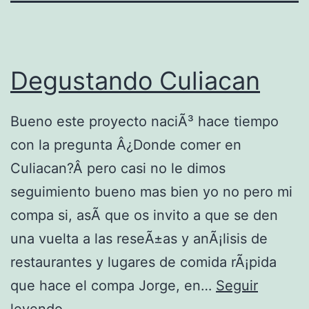
Degustando Culiacan
Bueno este proyecto naciÃ³ hace tiempo
con la pregunta Â¿Donde comer en
Culiacan?Â pero casi no le dimos
seguimiento bueno mas bien yo no pero mi
compa si, asÃ­ que os invito a que se den
una vuelta a las reseÃ±as y anÃ¡lisis de
restaurantes y lugares de comida rÃ¡pida
que hace el compa Jorge, en…
Seguir
D