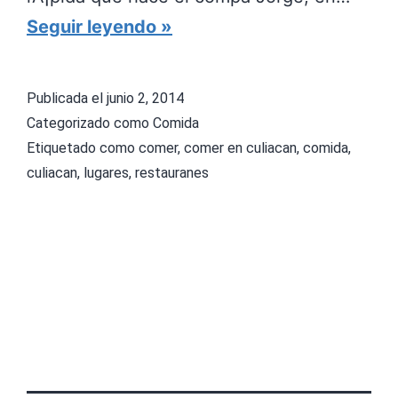
D
Seguir leyendo
e
g
Publicada el
junio 2, 2014
u
Categorizado como
Comida
s
Etiquetado como
comer
,
comer en culiacan
,
comida
,
culiacan
,
lugares
,
restauranes
t
a
n
d
o
C
u
l