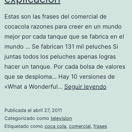
i
Estas son las frases del comercial de
c
cocacola razones para creer en un mundo
t
mejor por cada tanque que se fabrica en el
i
mundo … Se fabrican 131 mil peluches Si
v
juntas todos los peluches apenas logras
a
hacer un tanque. Por cada bolsa de valores
que se desploma… Hay 10 versiones de
f
«What a Wonderful…
Seguir leyendo
r
a
Publicada el
abril 27, 2011
s
Categorizado como
television
e
Etiquetado como
coca cola
,
comercial
,
frases