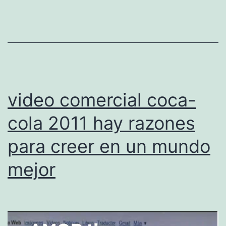
s
d
e
l
c
o
video comercial coca-
m
cola 2011 hay razones
e
para creer en un mundo
r
c
mejor
i
a
l