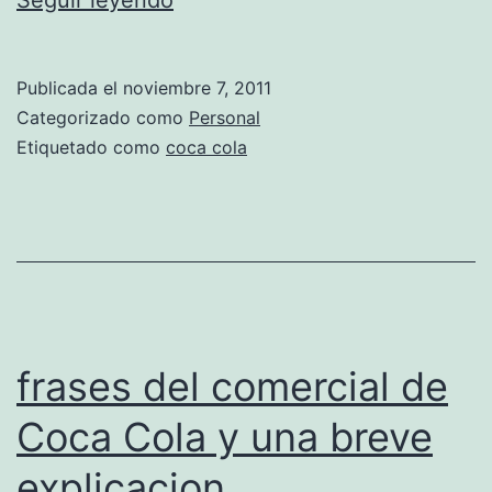
Seguir leyendo
a
c
Publicada el
noviembre 7, 2011
o
Categorizado como
Personal
c
Etiquetado como
coca cola
a
c
o
l
a
e
frases del comercial de
s
Coca Cola y una breve
a
explicacion
d