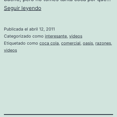
a
v
Seguir leyendo
b
i
r
d
e
Publicada el
abril 12, 2011
e
v
Categorizado como
interesante
,
videos
o
Etiquetado como
coca cola
,
comercial
,
oasis
,
razones
,
e
videos
c
e
o
x
m
p
e
l
r
i
c
c
i
a
a
c