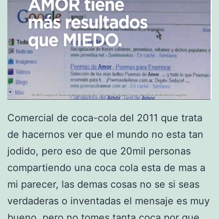
d
e
C
o
c
a
C
Comercial de coca-cola del 2011 que trata
o
de hacernos ver que el mundo no esta tan
l
jodido, pero eso de que 20mil personas
a
compartiendo una coca cola esta de mas a
y
mi parecer, las demas cosas no se si seas
u
verdaderas o inventadas el mensaje es muy
n
bueno, pero no tomes tanta coca por que…