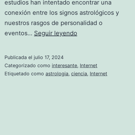
estudios han intentado encontrar una
conexión entre los signos astrológicos y
nuestros rasgos de personalidad o
¿
eventos…
Seguir leyendo
Q
u
Publicada el
julio 17, 2024
é
Categorizado como
interesante
,
Internet
t
Etiquetado como
astrologia
,
ciencia
,
Internet
a
n
r
e
a