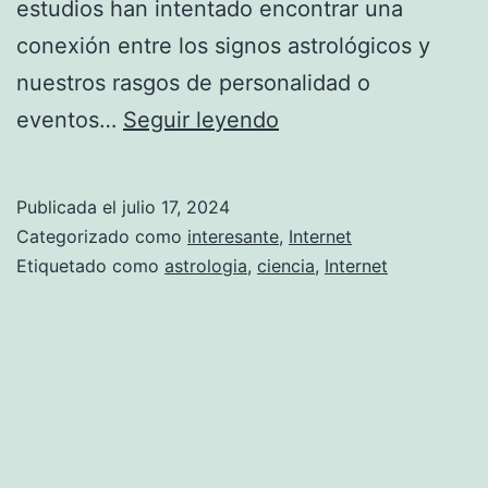
estudios han intentado encontrar una
conexión entre los signos astrológicos y
nuestros rasgos de personalidad o
¿
eventos…
Seguir leyendo
Q
u
Publicada el
julio 17, 2024
é
Categorizado como
interesante
,
Internet
t
Etiquetado como
astrologia
,
ciencia
,
Internet
a
n
r
e
a