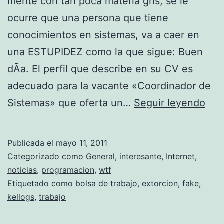
mente con tan poca materia gris, se le
ocurre que una persona que tiene
conocimientos en sistemas, va a caer en
una ESTUPIDEZ como la que sigue: Buen
dÃ­a. El perfil que describe en su CV es
adecuado para la vacante «Coordinador de
E
Sistemas» que oferta un…
Seguir leyendo
x
t
Publicada el
mayo 11, 2011
o
Categorizado como
General
,
interesante
,
Internet
,
r
noticias
,
programacion
,
wtf
Etiquetado como
bolsa de trabajo
,
extorcion
,
fake
,
s
kellogs
,
trabajo
i
Ã