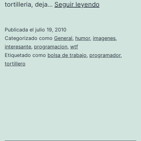
B
tortilleria, deja…
Seguir leyendo
m
o
p
l
r
Publicada el
julio 19, 2010
s
Categorizado como
General
,
humor
,
imagenes
,
e
a
interesante
,
programacion
,
wtf
s
Etiquetado como
bolsa de trabajo
,
programador
,
d
a
tortillero
e
K
t
e
r
l
a
l
b
o
a
g
j
g