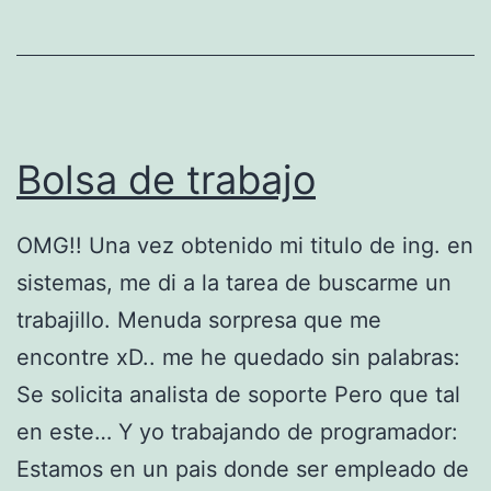
³
n
d
e
Bolsa de trabajo
s
u
OMG!! Una vez obtenido mi titulo de ing. en
p
sistemas, me di a la tarea de buscarme un
u
trabajillo. Menuda sorpresa que me
e
encontre xD.. me he quedado sin palabras:
s
Se solicita analista de soporte Pero que tal
t
en este… Y yo trabajando de programador:
a
Estamos en un pais donde ser empleado de
e