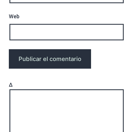
Web
Δ