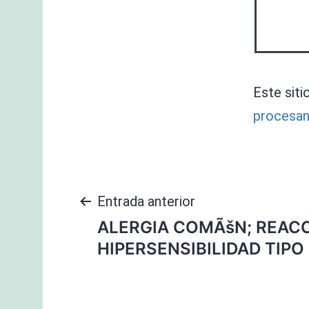
Este siti
procesan
Navegación
Entrada anterior
ALERGIA COMÃšN; REACC
de
HIPERSENSIBILIDAD TIPO 
entradas