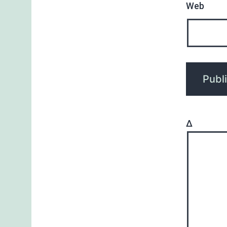
Web
Δ